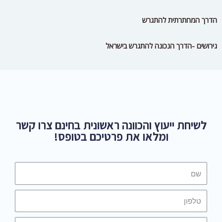
לשיחת ייעוץ והכוונה ראשונית בחינם צרו קשר
ומלאו את פרטיכם בטופס!
שלח
*כל האמור באתר זה הינו מידע כללי בלבד, אין
לראות בו משום ייעוץ, אין להסתמך עליו והוא אינו
מתיימר להחליף
ייעוץ מקצועי ו/או משפטי ו/או ייעוץ פרטני על ידי
גורם מתאים