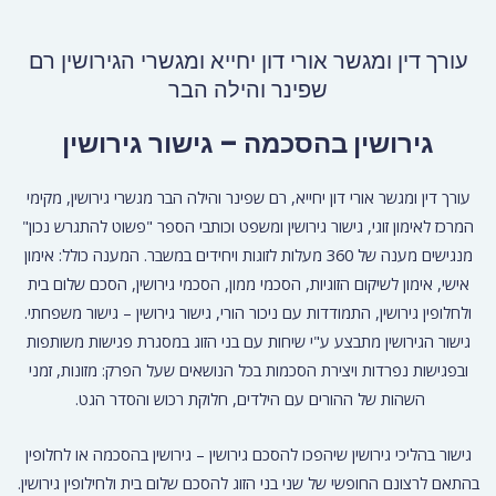
עורך דין ומגשר אורי דון יחייא ומגשרי הגירושין רם
שפינר והילה הבר
גירושין בהסכמה – גישור גירושין
עורך דין ומגשר אורי דון יחייא, רם שפינר והילה הבר מגשרי גירושין, מקימי
המרכז לאימון זוגי, גישור גירושין ומשפט וכותבי הספר "פשוט להתגרש נכון"
מנגישים מענה של 360 מעלות לזוגות ויחידים במשבר. המענה כולל: אימון
אישי, אימון לשיקום הזוגיות, הסכמי ממון, הסכמי גירושין, הסכם שלום בית
ולחלופין גירושין, התמודדות עם ניכור הורי, גישור גירושין – גישור משפחתי.
גישור הגירושין מתבצע ע"י שיחות עם בני הזוג במסגרת פגישות משותפות
ובפגישות נפרדות ויצירת הסכמות בכל הנושאים שעל הפרק: מזונות, זמני
השהות של ההורים עם הילדים, חלוקת רכוש והסדר הגט.
גישור בהליכי גירושין שיהפכו להסכם גירושין – גירושין בהסכמה או לחלופין
בהתאם לרצונם החופשי של שני בני הזוג להסכם שלום בית ולחילופין גירושין.