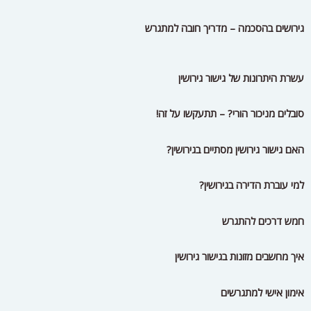
למי עוברת הדירה בגירושין?
חמש דרכים להתגרש
איך מחשבים מזונות בגישור גירושין
אימון אישי למתגרשים
הסכם שלום בית ולחלופין גירושין
5 עובדות חשובות על גישור גירושין
איך להתגבר על חששות בתהליכי גירושין
איך להגדיל את סיכויי ההצלחה בגישור
חוות דעת גישורית לפני חתימה על הסכם