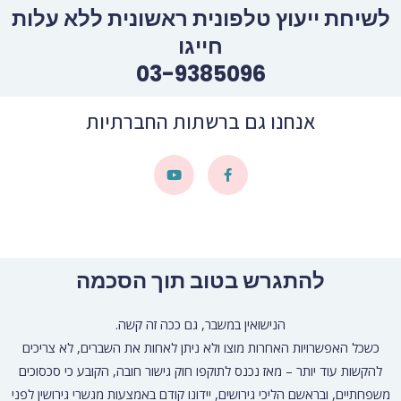
להתגרש בטוב תוך הסכמה
הנישואין במשבר, גם ככה זה קשה.
כשכל האפשרויות האחרות מוצו ולא ניתן לאחות את השברים, לא צריכים
להקשות עוד יותר – מאז נכנס לתוקפו חוק גישור חובה, הקובע כי סכסוכים
משפחתיים, ובראשם הליכי גירושים, יידונו קודם באמצעות מגשרי גירושין לפני
הגשת תביעת גירושין לבית המשפט או לרבנות.
ניתן להקל באמצעות
גישור גירושין
או – גירושין בהסכמה.
גישור בהליכי גירושין בעזרת מגשר, יועץ גירושין או מגשר גירושין שהוא אדם
ניטרלי, שכן, מגשר לגירושין עוזר לצדדים באופן מכובד, מגשרי גירושין מגשרים
על מנת להגיע להסכמות בדרך מיטיבית המהירה והחסכונית נדרשת הדרכה
למתגרשת והדרכה למתגרש .