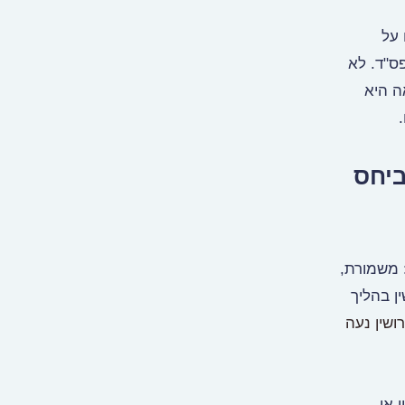
 על
פס"ד. לא
ה היא
ביחס
 משמורת,
ן בהליך
ושין נעה
 או