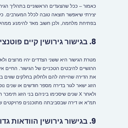
כאמור – ככל שהצעדים הראשוניים בתהליך הגירושי
יצירתי שיאפשר תוצאה טובה לכלל המעורבים. כל
בפתיחת מלחמה, ולכן חשוב מאד להימנע ממהלכ
8. בגישור גירושין קיים פוטנציאל לרווח לשני הצדדים
מטרת הגישור היא ששני הצדדים יהיו מרוצים ולא 
הרגשיים להיבטים הטכניים של הגישור. החיים א
את הדירה שהייתה להם ולחלוק בחלקים שווים בתמ
הזוג ישאר לגור בדירה מספר חודשים או שנים נו
ולאחר X שנים שיסכימו ביניהם בני הזוג ת
תמ"א או דירה שבסביבתה מתוכננים פרויקטים שי
9. בגישור גירושין הוודאות גדולה יותר מאשר הליך גירושין משפטי.