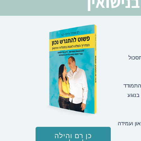
נישואין
סכול
התמודד
בנוגע
ון ועמידה
כן רם והילה