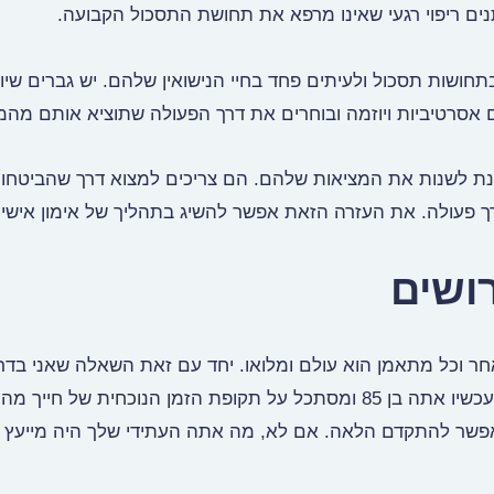
ים ריפוי רגעי שאינו מרפא את תחושת התסכול הקבועה.
חושות תסכול ולעיתים פחד בחיי הנישואין שלהם. יש גברים שיו
סרטיביות ויוזמה ובוחרים את דרך הפעולה שתוציא אותם מהמ
מנת לשנות את המציאות שלהם. הם צריכים למצוא דרך שהביטחון
 פעולה. את העזרה הזאת אפשר להשיג בתהליך של אימון אישי.
רושים
אחר וכל מתאמן הוא עולם ומלואו. יחד עם זאת השאלה שאני בדר
שואל באימונים את המתאמנים שלי היא: נניח שעכשיו אתה בן 85 ומסתכל על תקופת הזמן הנוכחית 
אפשר להתקדם הלאה. אם לא, מה אתה העתידי שלך היה מייעץ